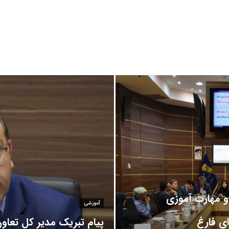
آراد سیستم ایساتیس آموزش برنامه نویسیآموزش wordpressآموزش PHP
و مهارت آموزی
آموزشی
ی فارغ
پیام تبریک مدیر کل تعاون،