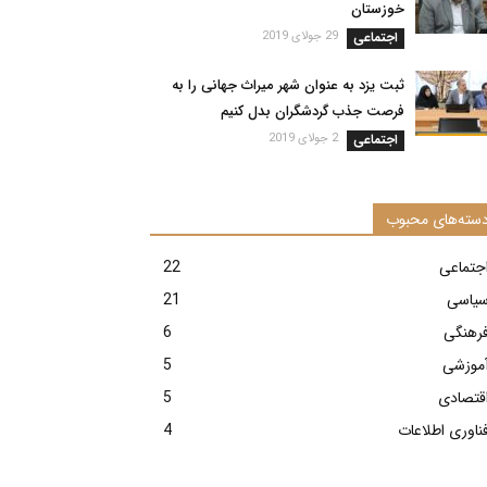
خوزستان
اجتماعی
29 جولای 2019
ثبت یزد به عنوان شهر ‌میراث جهانی را به
فرصت جذب گردشگران بدل کنیم
اجتماعی
2 جولای 2019
سته‌های محبوب
جتماعی
22
یاسی
21
رهنگی
6
موزشی
5
قتصادی
5
ناوری اطلاعات
4