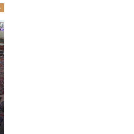
م
فوتوالی
اجتماعی
ایران در راه جام جهانی 2019 تایلند در
فرماندار بافق در دیدار با رییس
دادگستری شهرستان
Aflatoon
-
2 جولای 2019
0