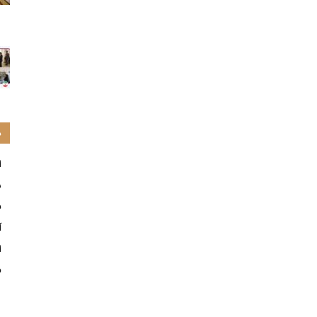
د
ا
س
ف
آ
ا
ف