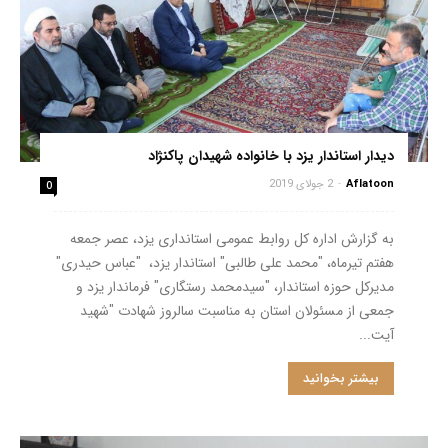
دیدار استاندار یزد با خانواده شهیدان پاکنژاد
Aflatoon
-
2 جولای 2019
0
به گزارش اداره كل روابط عمومی استانداری يزد، عصر جمعه
هفتم تيرماه، "محمد علی طالبی" استاندار يزد،‌ "عباس حیدری"
مدیرکل حوزه استاندار، "سیدمحمد رستگاری" فرماندار یزد و
جمعی از مسئولان استان به مناسبت سالروز شهادت "شهيد
آيت...
بیشتر بخوانید